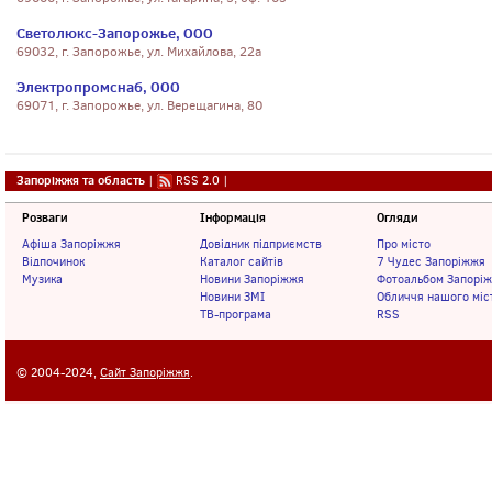
Светолюкс-Запорожье, ООО
69032, г. Запорожье, ул. Михайлова, 22а
Электропромснаб, ООО
69071, г. Запорожье, ул. Верещагина, 80
Запоріжжя та область
|
RSS 2.0
|
Розваги
Інформація
Огляди
Афіша Запоріжжя
Довідник підприємств
Про місто
Відпочинок
Каталог сайтів
7 Чудес Запоріжжя
Музика
Новини Запоріжжя
Фотоальбом Запорі
Новини ЗМІ
Обличчя нашого міс
ТВ-програма
RSS
© 2004-2024,
Сайт Запоріжжя
.