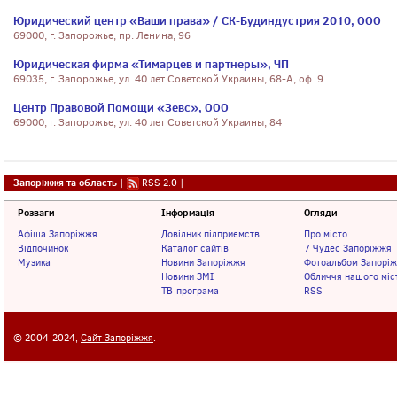
Юридический центр «Ваши права» / СК-Будиндустрия 2010, ООО
69000, г. Запорожье, пр. Ленина, 96
Юридическая фирма «Тимарцев и партнеры», ЧП
69035, г. Запорожье, ул. 40 лет Советской Украины, 68-А, оф. 9
Центр Правовой Помощи «Зевс», ООО
69000, г. Запорожье, ул. 40 лет Советской Украины, 84
Запоріжжя та область
|
RSS 2.0
|
Розваги
Інформація
Огляди
Афіша Запоріжжя
Довідник підприємств
Про місто
Відпочинок
Каталог сайтів
7 Чудес Запоріжжя
Музика
Новини Запоріжжя
Фотоальбом Запорі
Новини ЗМІ
Обличчя нашого міс
ТВ-програма
RSS
© 2004-2024,
Сайт Запоріжжя
.