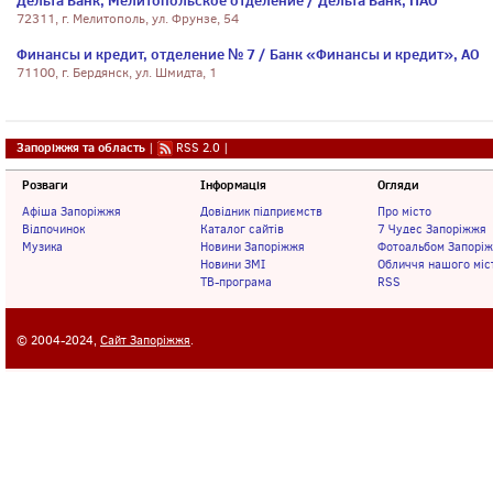
Дельта Банк, Мелитопольское отделение / Дельта Банк, ПАО
72311, г. Мелитополь, ул. Фрунзе, 54
Финансы и кредит, отделение № 7 / Банк «Финансы и кредит», АО
71100, г. Бердянск, ул. Шмидта, 1
Запоріжжя та область
|
RSS 2.0
|
Розваги
Інформація
Огляди
Афіша Запоріжжя
Довідник підприємств
Про місто
Відпочинок
Каталог сайтів
7 Чудес Запоріжжя
Музика
Новини Запоріжжя
Фотоальбом Запорі
Новини ЗМІ
Обличчя нашого міс
ТВ-програма
RSS
© 2004-2024,
Сайт Запоріжжя
.