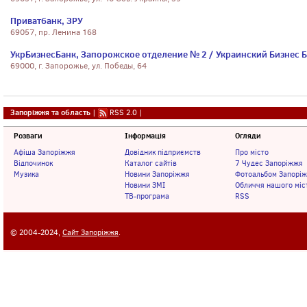
Приватбанк, ЗРУ
69057, пр. Ленина 168
УкрБизнесБанк, Запорожское отделение № 2 / Украинский Бизнес Б
69000, г. Запорожье, ул. Победы, 64
Запоріжжя та область
|
RSS 2.0
|
Розваги
Інформація
Огляди
Афіша Запоріжжя
Довідник підприємств
Про місто
Відпочинок
Каталог сайтів
7 Чудес Запоріжжя
Музика
Новини Запоріжжя
Фотоальбом Запорі
Новини ЗМІ
Обличчя нашого міс
ТВ-програма
RSS
© 2004-2024,
Сайт Запоріжжя
.