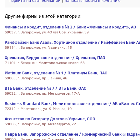
перейти на сайт компании
|
написать письмо в компанию
Другие фирмы из этой категории:
Финансы и кредит, отделение № 2 / Банк «Финансы и кредит», АО
69037, г. Запорожье, ул. 40 лет Сов. Украины, 39
Райффайзен Банк Аваль, Хортицкое отделение / Райффайзен Банк А
69114, г. Запорожье, ул. Гудыменко, 15
Хрещатик, Бердянское отделение / Хрещатик, ПАО
71101, г. Бердянск, Мелитопольское шоссе, 68
Platinum Bank, отделение № 1 / Платинум Банк, ПАО
69063, г. Запорожье, пр. Ленина, 46
ВТБ Банк, отделение № 7 / ВТБ Банк, ОАО
69032, г. Запорожье, пр. Металлургов, 17-А
Business Standard Bank, Мелитопольское отделение / АБ «Бизнес С
72312, г. Мелитополь, ул. К. Маркса, 10
Агентство по Возврату Долгов в Украине, ООО
69006, г. Запорожье, пр. Металлургов, 22
Надра Банк, Запорожское отделение / Коммерческий банк «Надра»
69000, г. Запорожье, ул. Сталеваров, 27