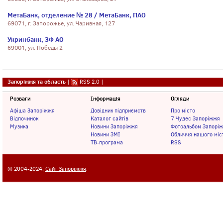
МетаБанк, отделение № 28 / МетаБанк, ПАО
69071, г. Запорожье, ул. Чаривная, 127
Укринбанк, ЗФ АО
69001, ул. Победы 2
Запоріжжя та область
|
RSS 2.0
|
Розваги
Інформація
Огляди
Афіша Запоріжжя
Довідник підприємств
Про місто
Відпочинок
Каталог сайтів
7 Чудес Запоріжжя
Музика
Новини Запоріжжя
Фотоальбом Запорі
Новини ЗМІ
Обличчя нашого міс
ТВ-програма
RSS
© 2004-2024,
Сайт Запоріжжя
.