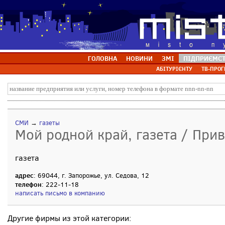
ГОЛОВНА
НОВИНИ
ЗМІ
ПІДПРИЄМС
АБІТУРІЄНТУ
ТВ-ПРОГ
СМИ
→
газеты
Мой родной край, газета / При
газета
адрес
: 69044, г. Запорожье, ул. Седова, 12
телефон
: 222-11-18
написать письмо в компанию
Другие фирмы из этой категории: