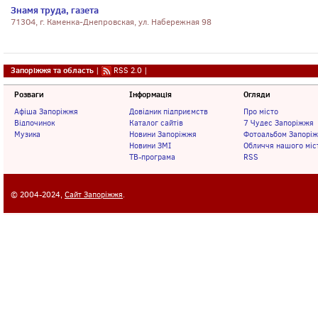
Знамя труда, газета
71304, г. Каменка-Днепровская, ул. Набережная 98
Запоріжжя та область
|
RSS 2.0
|
Розваги
Інформація
Огляди
Афіша Запоріжжя
Довідник підприємств
Про місто
Відпочинок
Каталог сайтів
7 Чудес Запоріжжя
Музика
Новини Запоріжжя
Фотоальбом Запорі
Новини ЗМІ
Обличчя нашого міс
ТВ-програма
RSS
© 2004-2024,
Сайт Запоріжжя
.