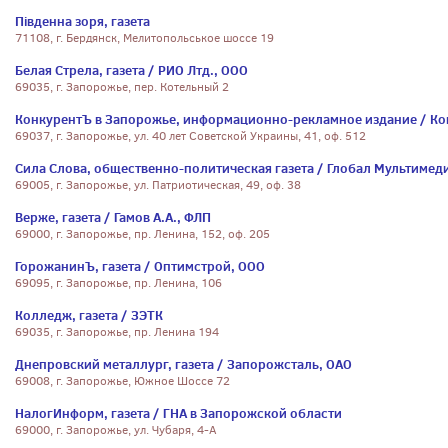
Південна зоря, газета
71108, г. Бердянск, Мелитопольськое шоссе 19
Белая Стрела, газета / РИО Лтд., ООО
69035, г. Запорожье, пер. Котельный 2
КонкурентЪ в Запорожье, информационно-рекламное издание / Ко
69037, г. Запорожье, ул. 40 лет Советской Украины, 41, оф. 512
Сила Слова, общественно-политическая газета / Глобал Мультимед
69005, г. Запорожье, ул. Патриотическая, 49, оф. 38
Верже, газета / Гамов А.А., ФЛП
69000, г. Запорожье, пр. Ленина, 152, оф. 205
ГорожанинЪ, газета / Оптимстрой, ООО
69095, г. Запорожье, пр. Ленина, 106
Колледж, газета / ЗЭТК
69035, г. Запорожье, пр. Ленина 194
Днепровский металлург, газета / Запорожсталь, ОАО
69008, г. Запорожье, Южное Шоссе 72
НалогИнформ, газета / ГНА в Запорожской области
69000, г. Запорожье, ул. Чубаря, 4-А