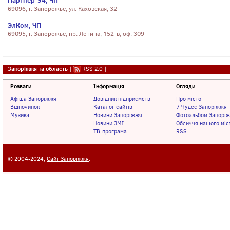
Партнер-94, ЧП
69096, г. Запорожье, ул. Каховская, 32
ЭлКом, ЧП
69095, г. Запорожье, пр. Ленина, 152-в, оф. 309
Запоріжжя та область
|
RSS 2.0
|
Розваги
Інформація
Огляди
Афіша Запоріжжя
Довідник підприємств
Про місто
Відпочинок
Каталог сайтів
7 Чудес Запоріжжя
Музика
Новини Запоріжжя
Фотоальбом Запорі
Новини ЗМІ
Обличчя нашого міс
ТВ-програма
RSS
© 2004-2024,
Сайт Запоріжжя
.