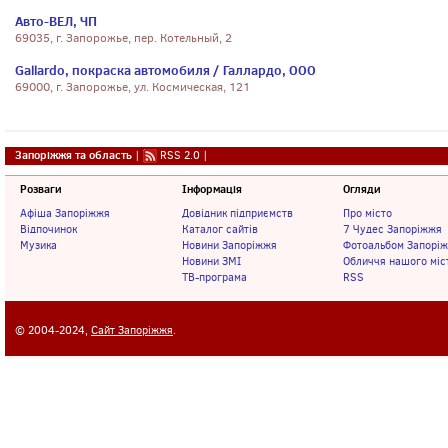
Авто-ВЕЛ, ЧП
69035, г. Запорожье, пер. Котельный, 2
Gallardo, покраска автомобиля / Галлардо, ООО
69000, г. Запорожье, ул. Космическая, 121
Запоріжжя та область
|
RSS 2.0
|
Розваги
Інформація
Огляди
Афіша Запоріжжя
Довідник підприємств
Про місто
Відпочинок
Каталог сайтів
7 Чудес Запоріжжя
Музика
Новини Запоріжжя
Фотоальбом Запорі
Новини ЗМІ
Обличчя нашого міс
ТВ-програма
RSS
© 2004-2024,
Сайт Запоріжжя
.