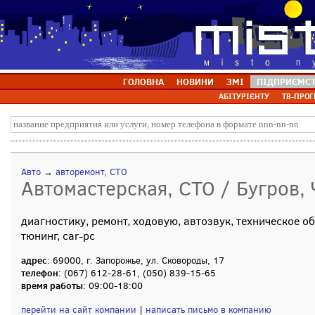
ГОЛОВНА
НОВИНИ
ЗМІ
ПІДПРИЄМС
АБІТУРІЄНТУ
ТВ-ПРОГ
Авто
→
авторемонт, СТО
Автомастерская, СТО / Бугров,
диагностику, ремонт, ходовую, автозвук, техническое о
тюнинг, car-pc
адрес
: 69000, г. Запорожье, ул. Сковороды, 17
телефон
: (067) 612-28-61, (050) 839-15-65
время работы
: 09:00-18:00
перейти на сайт компании
|
написать письмо в компанию