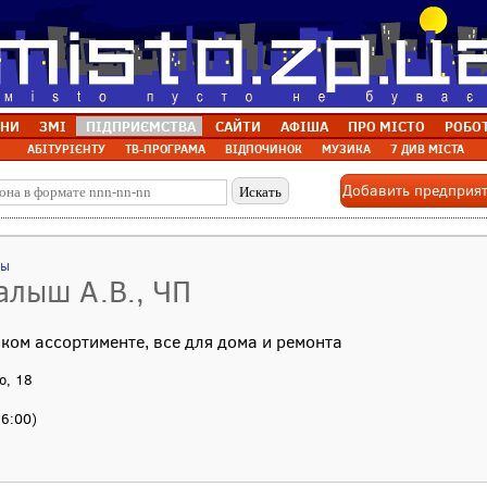
НИ
ЗМІ
ПІДПРИЄМСТВА
САЙТИ
АФІША
ПРО МІСТО
РОБО
АБІТУРІЄНТУ
ТВ-ПРОГРАМА
ВІДПОЧИНОК
МУЗИКА
7 ДИВ МІСТА
Добавить предприя
лы
алыш А.В., ЧП
ом ассортименте, все для дома и ремонта
о, 18
16:00)