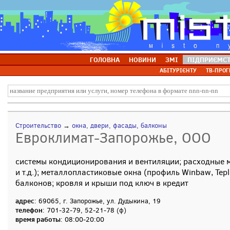
ГОЛОВНА
НОВИНИ
ЗМІ
ПІДПРИЄМС
АБІТУРІЄНТУ
ТВ-ПРОГ
Строительство
→
окна, двери, фасады, балконы
Евроклимат-Запорожье, ООО
системы кондиционирования и вентиляции; расходные 
и т.д.); металлопластиковые окна (профиль Winbaw, Tep
балконов; кровля и крыши под ключ в кредит
адрес
: 69065, г. Запорожье, ул. Дудыкина, 19
телефон
: 701-32-79, 52-21-78 (ф)
время работы
: 08:00-20:00