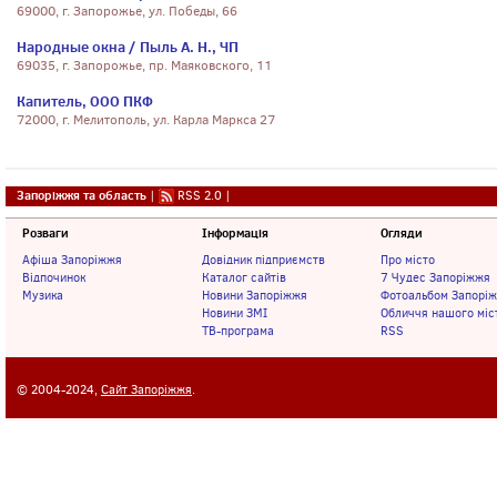
69000, г. Запорожье, ул. Победы, 66
Народные окна / Пыль А. Н., ЧП
69035, г. Запорожье, пр. Маяковского, 11
Капитель, ООО ПКФ
72000, г. Мелитополь, ул. Карла Маркса 27
Запоріжжя та область
|
RSS 2.0
|
Розваги
Інформація
Огляди
Афіша Запоріжжя
Довідник підприємств
Про місто
Відпочинок
Каталог сайтів
7 Чудес Запоріжжя
Музика
Новини Запоріжжя
Фотоальбом Запорі
Новини ЗМІ
Обличчя нашого міс
ТВ-програма
RSS
© 2004-2024,
Сайт Запоріжжя
.