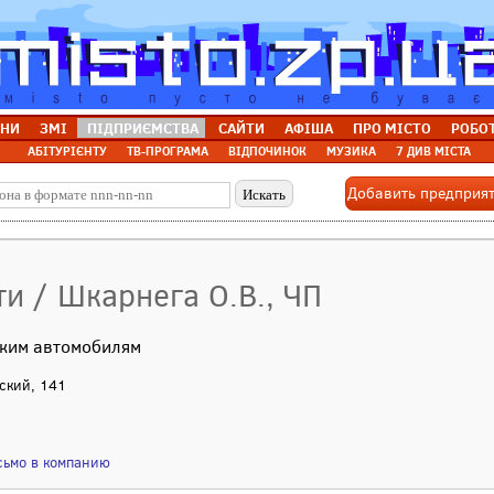
НИ
ЗМІ
ПІДПРИЄМСТВА
САЙТИ
АФІША
ПРО МІСТО
РОБО
АБІТУРІЄНТУ
ТВ-ПРОГРАМА
ВІДПОЧИНОК
МУЗИКА
7 ДИВ МІСТА
Добавить предприя
ти / Шкарнега О.В., ЧП
ским автомобилям
йский, 141
сьмо в компанию