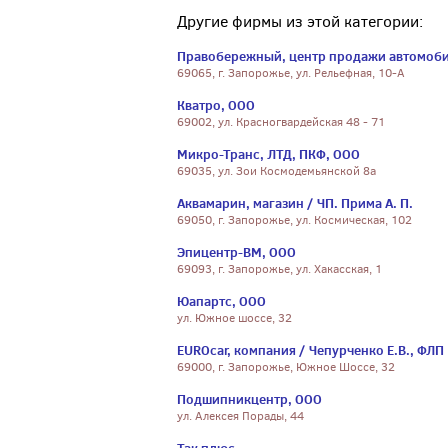
Другие фирмы из этой категории:
Правобережный, центр продажи автомоби
69065, г. Запорожье, ул. Рельефная, 10-А
Кватро, ООО
69002, ул. Красногвардейская 48 - 71
Микро-Транс, ЛТД, ПКФ, ООО
69035, ул. Зои Космодемьянской 8а
Аквамарин, магазин / ЧП. Прима А. П.
69050, г. Запорожье, ул. Космическая, 102
Эпицентр-ВМ, ООО
69093, г. Запорожье, ул. Хакасская, 1
Юапартс, ООО
ул. Южное шоссе, 32
EUROcar, компания / Чепурченко Е.В., ФЛП
69000, г. Запорожье, Южное Шоссе, 32
Подшипникцентр, ООО
ул. Алексея Порады, 44