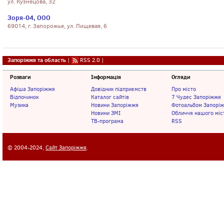
ул. Кузнецова, 32
Зоря-04, ООО
69014, г. Запорожье, ул. Пищевая, 6
Запоріжжя та область
|
RSS 2.0
|
Розваги
Інформація
Огляди
Афіша Запоріжжя
Довідник підприємств
Про місто
Відпочинок
Каталог сайтів
7 Чудес Запоріжжя
Музика
Новини Запоріжжя
Фотоальбом Запорі
Новини ЗМІ
Обличчя нашого міс
ТВ-програма
RSS
© 2004-2024,
Сайт Запоріжжя
.