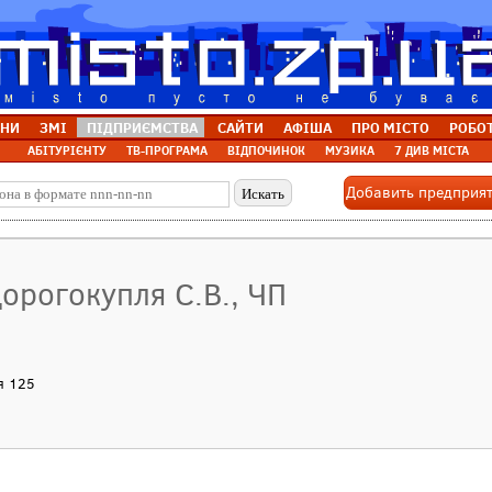
НИ
ЗМІ
ПІДПРИЄМСТВА
САЙТИ
АФІША
ПРО МІСТО
РОБО
АБІТУРІЄНТУ
ТВ-ПРОГРАМА
ВІДПОЧИНОК
МУЗИКА
7 ДИВ МІСТА
Добавить предприя
орогокупля С.В., ЧП
я 125