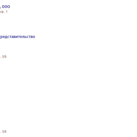
, ООО
оф. 1
представительство
. 58
. 58