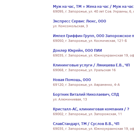
Муж на час, ТМ + Жена на час / Муж на час
69095, г. Запорожье, ул. 40 лет Сов. Украины, 6, 
Экспресс Сервис Люкс, ООО
ул. Комсомольская, 3
Импел Гриффин Групп, ООО Запорожское 
69050, г. Запорожье, ул. Космическая, 121-Б
Доклер Юкрейн, ООО ПИИ
69035, г. Запорожье, ул. Южноукраинская 19, оф
Клининговые услуги / Лякишева Е.В., ЧП
69068, г. Запорожье, ул. Уральская 16
Новая Помощь, ООО
69120, г. Запорожье, ул. Авраменко, 4-А
Бортник Виталий Николаевич, СПД
ул. Алюминиевая, 13
Кристалл-АС, клининговая компания / ?
69002, г. Запорожье, ул. Запорожская, 11
СлавСтандарт, ТМ / Суслов В.В., ЧП
69035, г. Запорожье, ул. Южноукраинская 19, оф