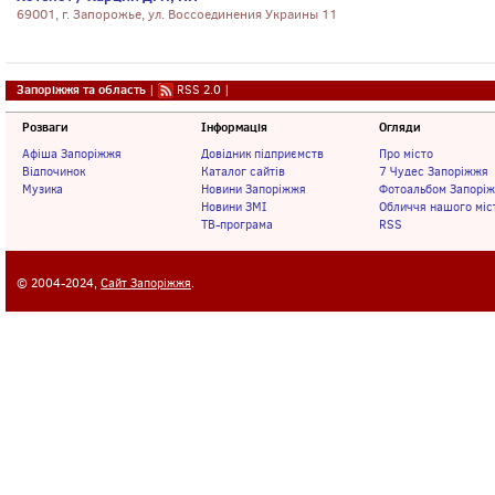
69001, г. Запорожье, ул. Воссоединения Украины 11
Запоріжжя та область
|
RSS 2.0
|
Розваги
Інформація
Огляди
Афіша Запоріжжя
Довідник підприємств
Про місто
Відпочинок
Каталог сайтів
7 Чудес Запоріжжя
Музика
Новини Запоріжжя
Фотоальбом Запорі
Новини ЗМІ
Обличчя нашого міс
ТВ-програма
RSS
© 2004-2024,
Сайт Запоріжжя
.