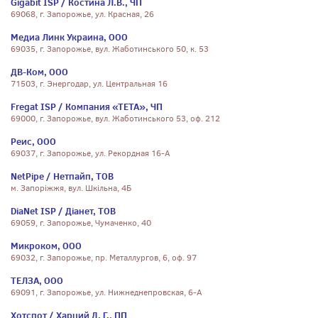
Gigabit ISP / Костина Л.В., ЧП
69068, г. Запорожье, ул. Красная, 26
Медиа Линк Украина, ООО
69035, г. Запорожье, вул. Жаботинського 50, к. 53
ДВ-Ком, ООО
71503, г. Энергодар, ул. Центральная 16
Fregat ISP / Компания «ТЕТА», ЧП
69000, г. Запорожье, вул. Жаботинського 53, оф. 212
Реис, ООО
69037, г. Запорожье, ул. Рекордная 16-А
NetPipe / Нетпайп, ТОВ
м. Запоріжжя, вул. Шкільна, 4Б
DiaNet ISP / Діанет, ТОВ
69059, г. Запорожье, Чумаченко, 40
Микроком, ООО
69032, г. Запорожье, пр. Металлургов, 6, оф. 97
ТЕЛЗА, ООО
69091, г. Запорожье, ул. Нижнеднепровская, 6-А
Хотспот / Харций Д. Г., ПП