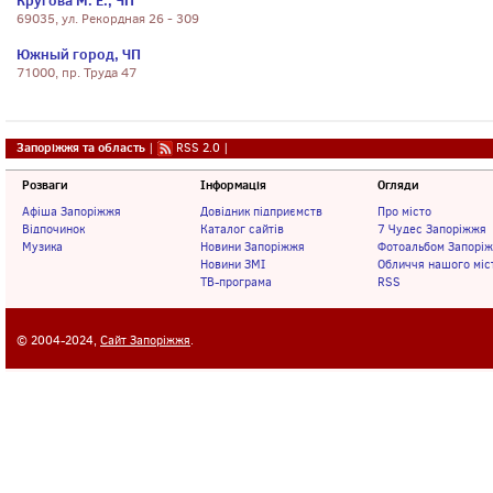
Кругова М. Е., ЧП
69035, ул. Рекордная 26 - 309
Южный город, ЧП
71000, пр. Труда 47
Запоріжжя та область
|
RSS 2.0
|
Розваги
Інформація
Огляди
Афіша Запоріжжя
Довідник підприємств
Про місто
Відпочинок
Каталог сайтів
7 Чудес Запоріжжя
Музика
Новини Запоріжжя
Фотоальбом Запорі
Новини ЗМІ
Обличчя нашого міс
ТВ-програма
RSS
© 2004-2024,
Сайт Запоріжжя
.