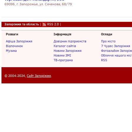
69096, г. Запорожье, ул. Сеченова, 68/79
Запоріжжя та область
|
RSS 2.0
|
Розваги
Інформація
Огляди
Афіша Запоріжжя
Довідник підприємств
Про місто
Відпочинок
Каталог сайтів
7 Чудес Запоріжжя
Музика
Новини Запоріжжя
Фотоальбом Запорі
Новини ЗМІ
Обличчя нашого міс
ТВ-програма
RSS
© 2004-2024,
Сайт Запоріжжя
.