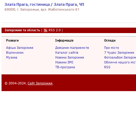
Злата Прага, гостиница / Злата Прага, ЧП
69000, г. Запорожье, вул. Жаботинського 61
Запоріжжя та область
|
RSS 2.0
|
Розваги
Інформація
Огляди
Афіша Запоріжжя
Довідник підприємств
Про місто
Відпочинок
Каталог сайтів
7 Чудес Запоріжжя
Музика
Новини Запоріжжя
Фотоальбом Запорі
Новини ЗМІ
Обличчя нашого міс
ТВ-програма
RSS
© 2004-2024,
Сайт Запоріжжя
.