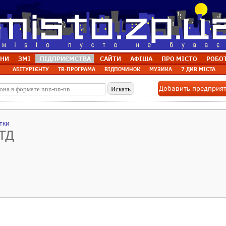
НИ
ЗМІ
ПІДПРИЄМСТВА
САЙТИ
АФІША
ПРО МІСТО
РОБО
АБІТУРІЄНТУ
ТВ-ПРОГРАМА
ВІДПОЧИНОК
МУЗИКА
7 ДИВ МІСТА
Добавить предприя
тки
ТД