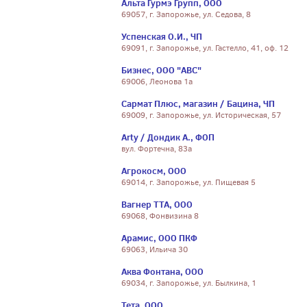
Альта Гурмэ Групп, ООО
69057, г. Запорожье, ул. Седова, 8
Успенская О.И., ЧП
69091, г. Запорожье, ул. Гастелло, 41, оф. 12
Бизнес, ООО "АВС"
69006, Леонова 1а
Сармат Плюс, магазин / Бацина, ЧП
69009, г. Запорожье, ул. Историческая, 57
Arty / Дондик А., ФОП
вул. Фортечна, 83а
Агрокосм, ООО
69014, г. Запорожье, ул. Пищевая 5
Вагнер ТТА, ООО
69068, Фонвизина 8
Арамис, ООО ПКФ
69063, Ильича 30
Аква Фонтана, ООО
69034, г. Запорожье, ул. Былкина, 1
Тета, ООО