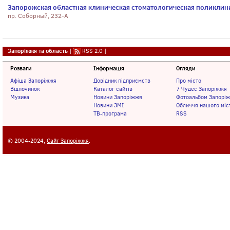
Запорожская областная клиническая стоматологическая поликлин
пр. Соборный, 232-А
Запоріжжя та область
|
RSS 2.0
|
Розваги
Інформація
Огляди
Афіша Запоріжжя
Довідник підприємств
Про місто
Відпочинок
Каталог сайтів
7 Чудес Запоріжжя
Музика
Новини Запоріжжя
Фотоальбом Запорі
Новини ЗМІ
Обличчя нашого міс
ТВ-програма
RSS
© 2004-2024,
Сайт Запоріжжя
.