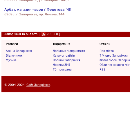
69000, г. Запорожье, ул. Запорожская, 9
Арбат, магазин часов / Федотова, ЧП
69095, г. Запорожье, пр. Ленина, 144
Запоріжжя та область
|
RSS 2.0
|
Розваги
Інформація
Огляди
Афіша Запоріжжя
Довідник підприємств
Про місто
Відпочинок
Каталог сайтів
7 Чудес Запоріжжя
Музика
Новини Запоріжжя
Фотоальбом Запорі
Новини ЗМІ
Обличчя нашого міс
ТВ-програма
RSS
© 2004-2024,
Сайт Запоріжжя
.