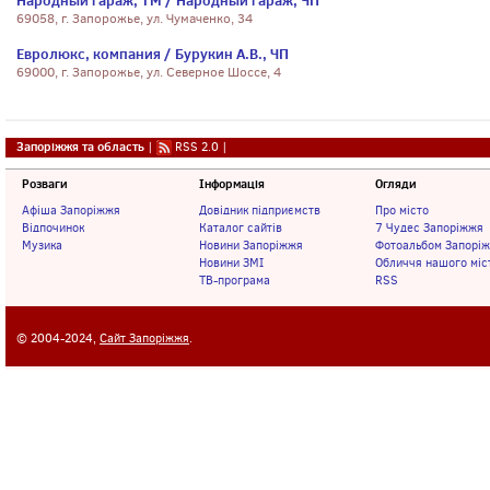
Народный гараж, ТМ / Народный гараж, ЧП
69058, г. Запорожье, ул. Чумаченко, 34
Евролюкс, компания / Бурукин А.В., ЧП
69000, г. Запорожье, ул. Северное Шоссе, 4
Запоріжжя та область
|
RSS 2.0
|
Розваги
Інформація
Огляди
Афіша Запоріжжя
Довідник підприємств
Про місто
Відпочинок
Каталог сайтів
7 Чудес Запоріжжя
Музика
Новини Запоріжжя
Фотоальбом Запорі
Новини ЗМІ
Обличчя нашого міс
ТВ-програма
RSS
© 2004-2024,
Сайт Запоріжжя
.