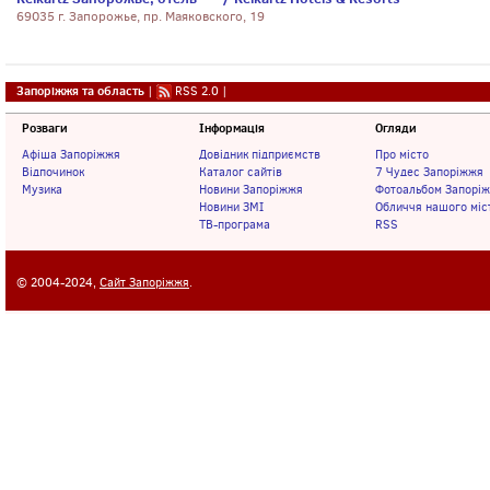
69035 г. Запорожье, пр. Маяковского, 19
Запоріжжя та область
|
RSS 2.0
|
Розваги
Інформація
Огляди
Афіша Запоріжжя
Довідник підприємств
Про місто
Відпочинок
Каталог сайтів
7 Чудес Запоріжжя
Музика
Новини Запоріжжя
Фотоальбом Запорі
Новини ЗМІ
Обличчя нашого міс
ТВ-програма
RSS
© 2004-2024,
Сайт Запоріжжя
.