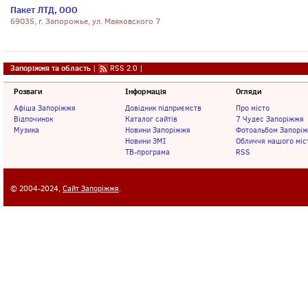
Пакет ЛТД, ООО
69035, г. Запорожье, ул. Маяковского 7
Запоріжжя та область
|
RSS 2.0
|
Розваги
Інформація
Огляди
Афіша Запоріжжя
Довідник підприємств
Про місто
Відпочинок
Каталог сайтів
7 Чудес Запоріжжя
Музика
Новини Запоріжжя
Фотоальбом Запорі
Новини ЗМІ
Обличчя нашого міс
ТВ-програма
RSS
© 2004-2024,
Сайт Запоріжжя
.