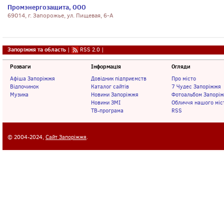
Промэнергозащита, ООО
69014, г. Запорожье, ул. Пищевая, 6-А
Запоріжжя та область
|
RSS 2.0
|
Розваги
Інформація
Огляди
Афіша Запоріжжя
Довідник підприємств
Про місто
Відпочинок
Каталог сайтів
7 Чудес Запоріжжя
Музика
Новини Запоріжжя
Фотоальбом Запорі
Новини ЗМІ
Обличчя нашого міс
ТВ-програма
RSS
© 2004-2024,
Сайт Запоріжжя
.