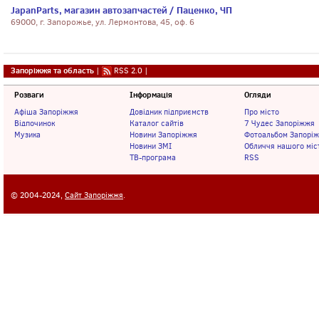
JapanParts, магазин автозапчастей / Паценко, ЧП
69000, г. Запорожье, ул. Лермонтова, 45, оф. 6
Запоріжжя та область
|
RSS 2.0
|
Розваги
Інформація
Огляди
Афіша Запоріжжя
Довідник підприємств
Про місто
Відпочинок
Каталог сайтів
7 Чудес Запоріжжя
Музика
Новини Запоріжжя
Фотоальбом Запорі
Новини ЗМІ
Обличчя нашого міс
ТВ-програма
RSS
© 2004-2024,
Сайт Запоріжжя
.