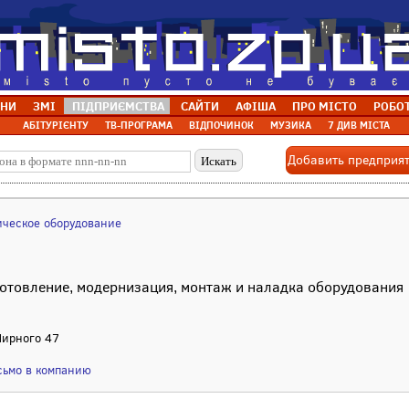
НИ
ЗМІ
ПІДПРИЄМСТВА
САЙТИ
АФІША
ПРО МІСТО
РОБО
АБІТУРІЄНТУ
ТВ-ПРОГРАМА
ВІДПОЧИНОК
МУЗИКА
7 ДИВ МІСТА
Добавить предприя
ическое оборудование
готовление, модернизация, монтаж и наладка оборудования
 Мирного 47
сьмо в компанию