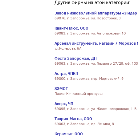
Другие фирмы из этой категории:
Завод низковольтной аппаратуры «Лидер
69076, г. Запорожье, ул. Новостроек, 3
Квант-Плюс, ООО
69083, г. Запорожье, ул. Автопарковая 10
Арсенал инструмента, магазин / Морозов 
ул.Колерова, 5А
Фесто Запорожье, ДП
69063, г. Запорожье, ул. Горького 27/29, оф. 103
Астра, ЧПКП
69000, г. Запорожье, пер. Мартовский, 9
ЗЭМОТ
Павло-Кичкасский промузел
Аверс, ЧП
69095, г. Запорожье, ул. Железнодорожная, 1-В
Таврия-Магна, ООО
69063, г. Запорожье, пр. Ленина, 8
Керамзит, ООО