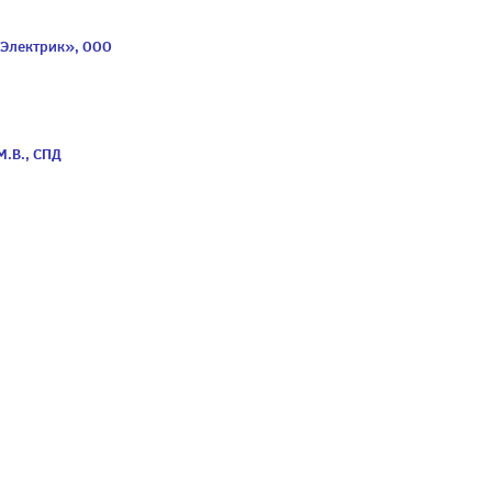
 Электрик», ООО
М.В., СПД