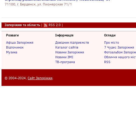
71100, г. Бердянск, ул. Пионерская 71/1
Запоріжжя та область
|
RSS 2.0
|
Розваги
Інформація
Огляди
Афіша Запоріжжя
Довідник підприємств
Про місто
Відпочинок
Каталог сайтів
7 Чудес Запоріжжя
Музика
Новини Запоріжжя
Фотоальбом Запорі
Новини ЗМІ
Обличчя нашого міс
ТВ-програма
RSS
© 2004-2024,
Сайт Запоріжжя
.