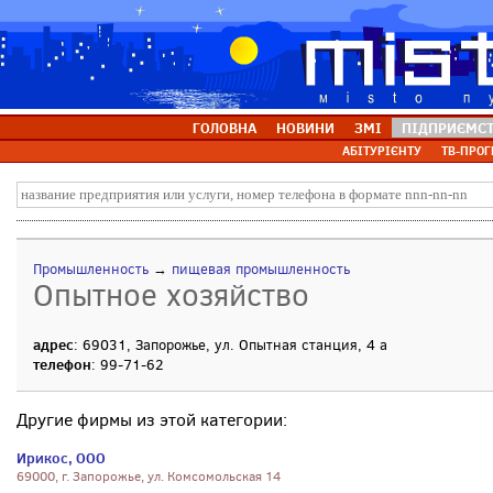
ГОЛОВНА
НОВИНИ
ЗМІ
ПІДПРИЄМС
АБІТУРІЄНТУ
ТВ-ПРОГ
Промышленность
→
пищевая промышленность
Опытное хозяйство
адрес
: 69031, Запорожье, ул. Опытная станция, 4 а
телефон
: 99-71-62
Другие фирмы из этой категории:
Ирикос, ООО
69000, г. Запорожье, ул. Комсомольская 14