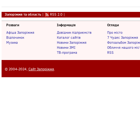
Запоріжжя та область
|
RSS 2.0
|
Розваги
Інформація
Огляди
Афіша Запоріжжя
Довідник підприємств
Про місто
Відпочинок
Каталог сайтів
7 Чудес Запоріжжя
Музика
Новини Запоріжжя
Фотоальбом Запорі
Новини ЗМІ
Обличчя нашого міс
ТВ-програма
RSS
© 2004-2024,
Сайт Запоріжжя
.