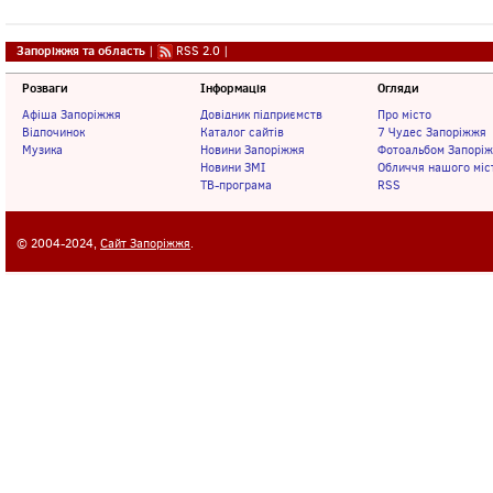
Запоріжжя та область
|
RSS 2.0
|
Розваги
Інформація
Огляди
Афіша Запоріжжя
Довідник підприємств
Про місто
Відпочинок
Каталог сайтів
7 Чудес Запоріжжя
Музика
Новини Запоріжжя
Фотоальбом Запорі
Новини ЗМІ
Обличчя нашого міс
ТВ-програма
RSS
© 2004-2024,
Сайт Запоріжжя
.