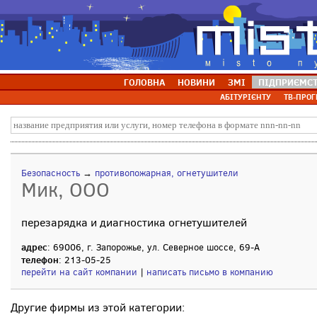
ГОЛОВНА
НОВИНИ
ЗМІ
ПІДПРИЄМС
АБІТУРІЄНТУ
ТВ-ПРОГ
Безопасность
→
противопожарная, огнетушители
Мик, ООО
перезарядка и диагностика огнетушителей
адрес
: 69006, г. Запорожье, ул. Северное шоссе, 69-А
телефон
: 213-05-25
перейти на сайт компании
|
написать письмо в компанию
Другие фирмы из этой категории: