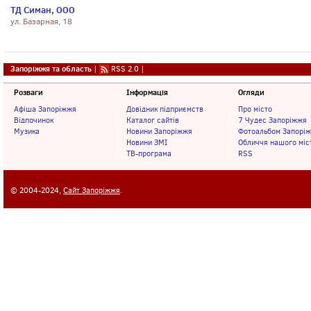
ТД Симан, ООО
ул. Базарная, 18
Запоріжжя та область
|
RSS 2.0
|
Розваги
Інформація
Огляди
Афіша Запоріжжя
Довідник підприємств
Про місто
Відпочинок
Каталог сайтів
7 Чудес Запоріжжя
Музика
Новини Запоріжжя
Фотоальбом Запорі
Новини ЗМІ
Обличчя нашого міс
ТВ-програма
RSS
© 2004-2024,
Сайт Запоріжжя
.