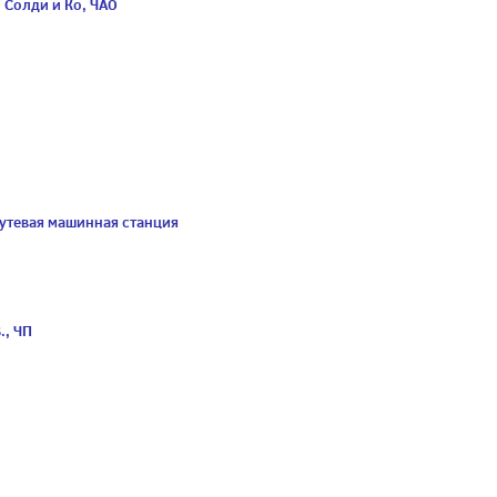
/ Солди и Ко, ЧАО
утевая машинная станция
., ЧП