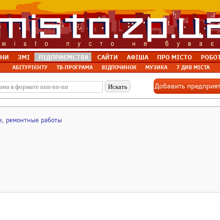
НИ
ЗМІ
ПІДПРИЄМСТВА
САЙТИ
АФІША
ПРО МІСТО
РОБО
АБІТУРІЄНТУ
ТВ-ПРОГРАМА
ВІДПОЧИНОК
МУЗИКА
7 ДИВ МІСТА
Добавить предприя
е, ремонтные работы