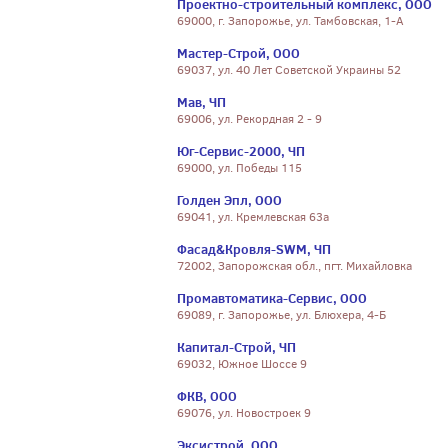
Проектно-строительный комплекс, ООО
69000, г. Запорожье, ул. Тамбовская, 1-А
Мастер-Строй, ООО
69037, ул. 40 Лет Советской Украины 52
Мав, ЧП
69006, ул. Рекордная 2 - 9
Юг-Сервис-2000, ЧП
69000, ул. Победы 115
Голден Эпл, ООО
69041, ул. Кремлевская 63а
Фасад&Кровля-SWM, ЧП
72002, Запорожская обл., пгт. Михайловка
Промавтоматика-Сервис, ООО
69089, г. Запорожье, ул. Блюхера, 4-Б
Капитал-Строй, ЧП
69032, Южное Шоссе 9
ФКВ, ООО
69076, ул. Новостроек 9
Эксистрой, ООО