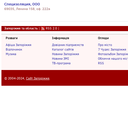
Специзоляция, ООО
69035, Ленина 158, оф. 222а
Запоріжжя та область
|
RSS 2.0
|
Розваги
Інформація
Огляди
Афіша Запоріжжя
Довідник підприємств
Про місто
Відпочинок
Каталог сайтів
7 Чудес Запоріжжя
Музика
Новини Запоріжжя
Фотоальбом Запорі
Новини ЗМІ
Обличчя нашого міс
ТВ-програма
RSS
© 2004-2024,
Сайт Запоріжжя
.