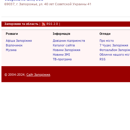
69037, г. Запорожье, ул. 40 лет Советской Украины 41
Запоріжжя та область
|
RSS 2.0
|
Розваги
Інформація
Огляди
Афіша Запоріжжя
Довідник підприємств
Про місто
Відпочинок
Каталог сайтів
7 Чудес Запоріжжя
Музика
Новини Запоріжжя
Фотоальбом Запорі
Новини ЗМІ
Обличчя нашого міс
ТВ-програма
RSS
© 2004-2024,
Сайт Запоріжжя
.