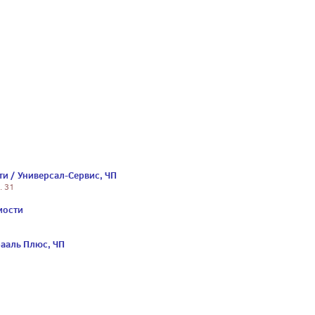
и / Универсал-Сервис, ЧП
. 31
мости
рааль Плюс, ЧП