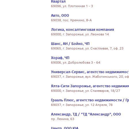
Квартал
69096, ул. Плотинная 1 - 3
Авто, ООО
69038, пос. Кремино, 8-А
Логика, консалтинговая компания
69000, г. Запорожье, ул. Леонова 14
Шанс, АН / Бойко, ЧП
69065, г. Запорожье, ул. Счастливая, 7, оф. 23
Хораф, ЧП
69006, ул. Добролюбова 3 - 64
Универсал-Сервис, агентство недвижимост
69037, г. Запорожье, вул. Жаботинського, 20, оф
Ялта-Сити Запорожье, агентство недвижи
69000, г. Запорожье, ул. Сталеваров, 18/27
Грааль Плюс, агентство недвижимости / Г
69037, г. Запорожье, ул. 12 Апреля, 78
Александр, ТД / "ТД "Александр", ООО
пр. Ленина, 63
Центр, ООО ЮА