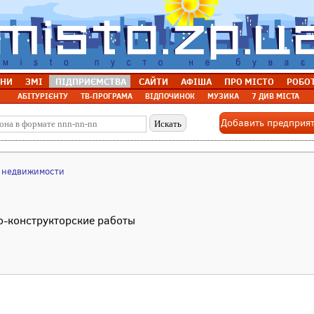
НИ
ЗМІ
ПІДПРИЄМСТВА
САЙТИ
АФІША
ПРО МІСТО
РОБО
АБІТУРІЄНТУ
ТВ-ПРОГРАМА
ВІДПОЧИНОК
МУЗИКА
7 ДИВ МІСТА
Добавить предприя
а недвижимости
о-конструкторские работы