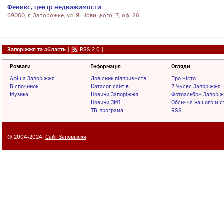
Феникс, центр недвижимости
69000, г. Запорожье, ул. Я. Новицкого, 7, оф. 26
Запоріжжя та область
|
RSS 2.0
|
Розваги
Інформація
Огляди
Афіша Запоріжжя
Довідник підприємств
Про місто
Відпочинок
Каталог сайтів
7 Чудес Запоріжжя
Музика
Новини Запоріжжя
Фотоальбом Запорі
Новини ЗМІ
Обличчя нашого міс
ТВ-програма
RSS
© 2004-2024,
Сайт Запоріжжя
.