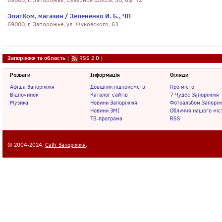
69000, г. Запорожье, Северное Шоссе, 30, оф. 12
ЭлитКом, магазин / Зелененко И. Б., ЧП
69000, г. Запорожье, ул. Жуковского, 63
Запоріжжя та область
|
RSS 2.0
|
Розваги
Інформація
Огляди
Афіша Запоріжжя
Довідник підприємств
Про місто
Відпочинок
Каталог сайтів
7 Чудес Запоріжжя
Музика
Новини Запоріжжя
Фотоальбом Запорі
Новини ЗМІ
Обличчя нашого міс
ТВ-програма
RSS
© 2004-2024,
Сайт Запоріжжя
.