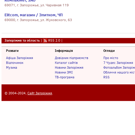
Компьюнет, ЗАО
69071, г. Запорожье, ул. Чаривная 119
Elitcom, магазин / Элитком, ЧП
69000, г. Запорожье, ул. Жуковского, 63
Запоріжжя та область
|
RSS 2.0
|
Розваги
Інформація
Огляди
Афіша Запоріжжя
Довідник підприємств
Про місто
Відпочинок
Каталог сайтів
7 Чудес Запоріжжя
Музика
Новини Запоріжжя
Фотоальбом Запорі
Новини ЗМІ
Обличчя нашого міс
ТВ-програма
RSS
© 2004-2024,
Сайт Запоріжжя
.