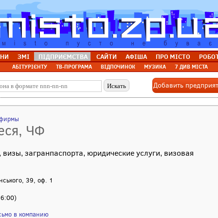
НИ
ЗМІ
ПІДПРИЄМСТВА
САЙТИ
АФІША
ПРО МІСТО
РОБО
АБІТУРІЄНТУ
ТВ-ПРОГРАМА
ВІДПОЧИНОК
МУЗИКА
7 ДИВ МІСТА
Добавить предприя
 фирмы
еся, ЧФ
, визы, загранпаспорта, юридические услуги, визовая
нського, 39, оф. 1
16:00)
сьмо в компанию