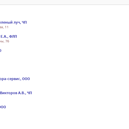
еленый луч, ЧП
ва, 11
Е.А., ФЛП
ны, 76
О
ора-сервис, ООО
Викторов А.В., ЧП
 ООО