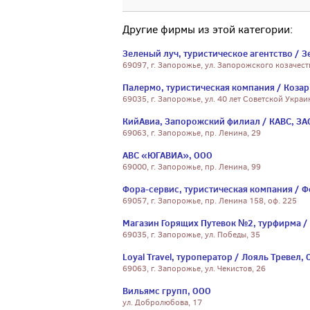
Другие фирмы из этой категории:
Зеленый луч, туристическое агентство / З
69097, г. Запорожье, ул. Запорожского козачест
Палермо, туристическая компания / Козар 
69035, г. Запорожье, ул. 40 лет Советской Украи
КийАвиа, Запорожский филиал / КАВС, ЗА
69063, г. Запорожье, пр. Ленина, 29
АВС «ЮГАВИА», ООО
69000, г. Запорожье, пр. Ленина, 99
Фора-сервис, туристическая компания / Ф
69057, г. Запорожье, пр. Ленина 158, оф. 225
Магазин Горящих Путевок №2, турфирма / 
69035, г. Запорожье, ул. Победы, 35
Loyal Travel, туроператор / Лояль Тревел,
69063, г. Запорожье, ул. Чекистов, 26
Вильямс групп, ООО
ул. Добролюбова, 17