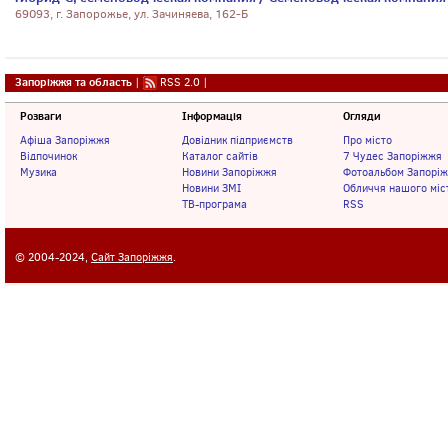
69093, г. Запорожье, ул. Зачиняева, 162-Б
Запоріжжя та область
|
RSS 2.0
|
Розваги
Інформація
Огляди
Афіша Запоріжжя
Довідник підприємств
Про місто
Відпочинок
Каталог сайтів
7 Чудес Запоріжжя
Музика
Новини Запоріжжя
Фотоальбом Запорі
Новини ЗМІ
Обличчя нашого міс
ТВ-програма
RSS
© 2004-2024,
Сайт Запоріжжя
.