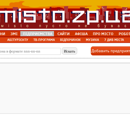
НИ
ЗМІ
ПІДПРИЄМСТВА
САЙТИ
АФІША
ПРО МІСТО
РОБО
АБІТУРІЄНТУ
ТВ-ПРОГРАМА
ВІДПОЧИНОК
МУЗИКА
7 ДИВ МІСТА
Добавить предприя