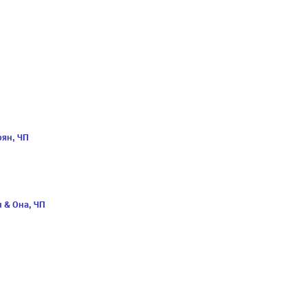
рян, ЧП
 & Она, ЧП