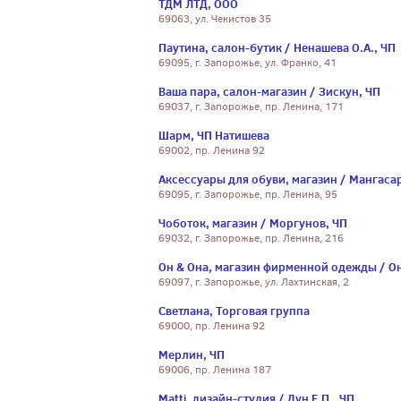
ТДМ ЛТД, ООО
69063, ул. Чекистов 35
Паутина, салон-бутик / Ненашева О.А., ЧП
69095, г. Запорожье, ул. Франко, 41
Ваша пара, салон-магазин / Зискун, ЧП
69037, г. Запорожье, пр. Ленина, 171
Шарм, ЧП Натишева
69002, пр. Ленина 92
Аксессуары для обуви, магазин / Мангаса
69095, г. Запорожье, пр. Ленина, 95
Чоботок, магазин / Моргунов, ЧП
69032, г. Запорожье, пр. Ленина, 216
Он & Она, магазин фирменной одежды / Он
69097, г. Запорожье, ул. Лахтинская, 2
Светлана, Торговая группа
69000, пр. Ленина 92
Мерлин, ЧП
69006, пр. Ленина 187
Matti, дизайн-студия / Дун Е.П., ЧП