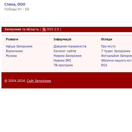
Стина, ООО
Победы 91 - 56
Запоріжжя та область
|
RSS 2.0
|
Розваги
Інформація
Огляди
Афіша Запоріжжя
Довідник підприємств
Про місто
Відпочинок
Каталог сайтів
7 Чудес Запоріжжя
Музика
Новини Запоріжжя
Фотоальбом Запорі
Новини ЗМІ
Обличчя нашого міс
ТВ-програма
RSS
© 2004-2024,
Сайт Запоріжжя
.