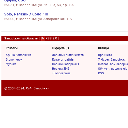
Орфей, ООО
69021, г. Запорожье, ул. Ленина, 53, оф. 102
Solo, магазин / Соло, ЧП
69000, г. Запорожье, ул. Запорожская, 1-Б
Запоріжжя та область
|
RSS 2.0
|
Розваги
Інформація
Огляди
Афіша Запоріжжя
Довідник підприємств
Про місто
Відпочинок
Каталог сайтів
7 Чудес Запоріжжя
Музика
Новини Запоріжжя
Фотоальбом Запорі
Новини ЗМІ
Обличчя нашого міс
ТВ-програма
RSS
© 2004-2024,
Сайт Запоріжжя
.