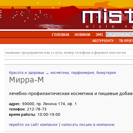
ГОЛОВНА
НОВИНИ
ЗМІ
ПІДПРИЄМС
АБІТУРІЄНТУ
ТВ-ПРОГ
Красота и здоровье
→
косметика, парфюмерия, бижутерия
Мирра-М
лечебно-профилактическая косметика и пищевые добав
адрес
: 69000, пр. Ленина 174, оф. 1
телефон
: 212-78-73
время работы
: 10:00-19:00
перейти на сайт компании
|
написать письмо в компанию