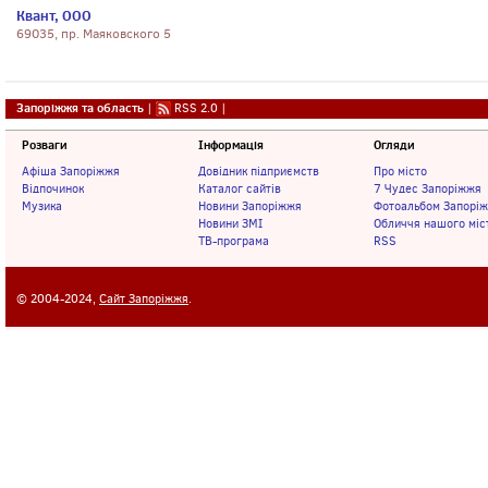
Квант, ООО
69035, пр. Маяковского 5
Запоріжжя та область
|
RSS 2.0
|
Розваги
Інформація
Огляди
Афіша Запоріжжя
Довідник підприємств
Про місто
Відпочинок
Каталог сайтів
7 Чудес Запоріжжя
Музика
Новини Запоріжжя
Фотоальбом Запорі
Новини ЗМІ
Обличчя нашого міс
ТВ-програма
RSS
© 2004-2024,
Сайт Запоріжжя
.