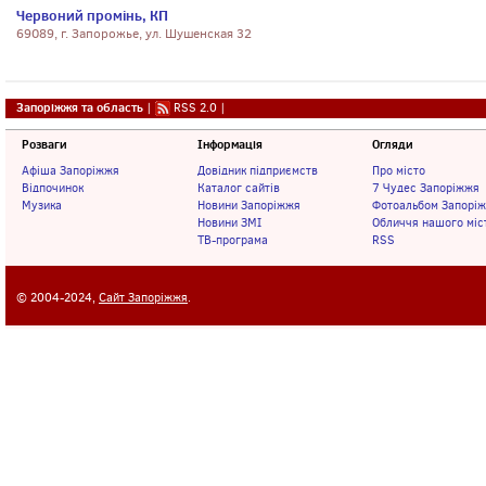
Червоний промiнь, КП
69089, г. Запорожье, ул. Шушенская 32
Запоріжжя та область
|
RSS 2.0
|
Розваги
Інформація
Огляди
Афіша Запоріжжя
Довідник підприємств
Про місто
Відпочинок
Каталог сайтів
7 Чудес Запоріжжя
Музика
Новини Запоріжжя
Фотоальбом Запорі
Новини ЗМІ
Обличчя нашого міс
ТВ-програма
RSS
© 2004-2024,
Сайт Запоріжжя
.