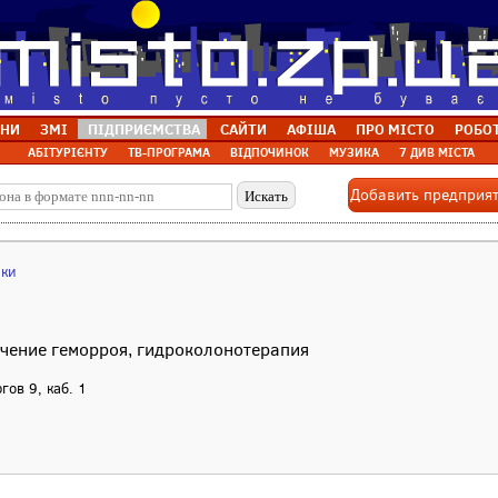
НИ
ЗМІ
ПІДПРИЄМСТВА
САЙТИ
АФІША
ПРО МІСТО
РОБО
АБІТУРІЄНТУ
ТВ-ПРОГРАМА
ВІДПОЧИНОК
МУЗИКА
7 ДИВ МІСТА
Добавить предприя
ики
ечение геморроя, гидроколонотерапия
гов 9, каб. 1