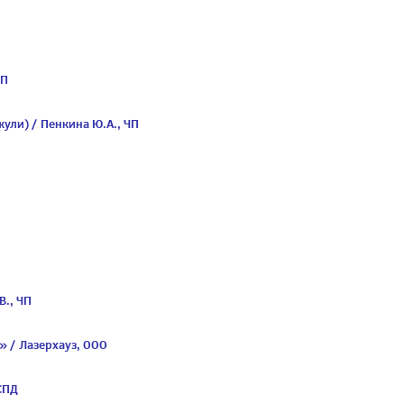
ЧП
жули) / Пенкина Ю.А., ЧП
В., ЧП
» / Лазерхауз, ООО
СПД