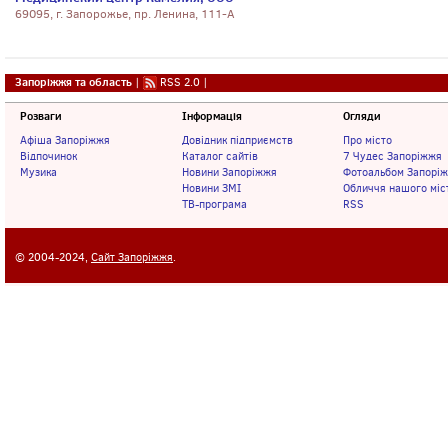
69095, г. Запорожье, пр. Ленина, 111-А
Запоріжжя та область
|
RSS 2.0
|
Розваги
Інформація
Огляди
Афіша Запоріжжя
Довідник підприємств
Про місто
Відпочинок
Каталог сайтів
7 Чудес Запоріжжя
Музика
Новини Запоріжжя
Фотоальбом Запорі
Новини ЗМІ
Обличчя нашого міс
ТВ-програма
RSS
© 2004-2024,
Сайт Запоріжжя
.