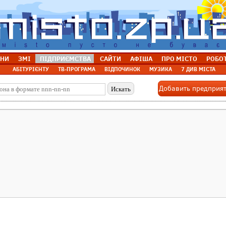
НИ
ЗМІ
ПІДПРИЄМСТВА
САЙТИ
АФІША
ПРО МІСТО
РОБО
АБІТУРІЄНТУ
ТВ-ПРОГРАМА
ВІДПОЧИНОК
МУЗИКА
7 ДИВ МІСТА
Добавить предприя