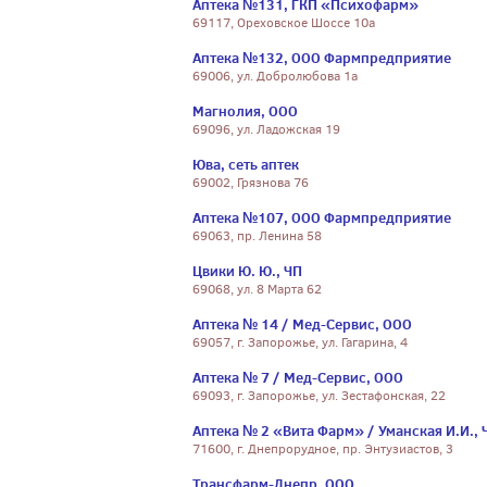
Аптека №131, ГКП «Психофарм»
69117, Ореховское Шоссе 10а
Аптека №132, ООО Фармпредприятие
69006, ул. Добролюбова 1а
Магнолия, ООО
69096, ул. Ладожская 19
Юва, сеть аптек
69002, Грязнова 76
Аптека №107, ООО Фармпредприятие
69063, пр. Ленина 58
Цвики Ю. Ю., ЧП
69068, ул. 8 Марта 62
Аптека № 14 / Мед-Сервис, ООО
69057, г. Запорожье, ул. Гагарина, 4
Аптека № 7 / Мед-Сервис, ООО
69093, г. Запорожье, ул. Зестафонская, 22
Аптека № 2 «Вита Фарм» / Уманская И.И., 
71600, г. Днепрорудное, пр. Энтузиастов, 3
Трансфарм-Днепр, ООО