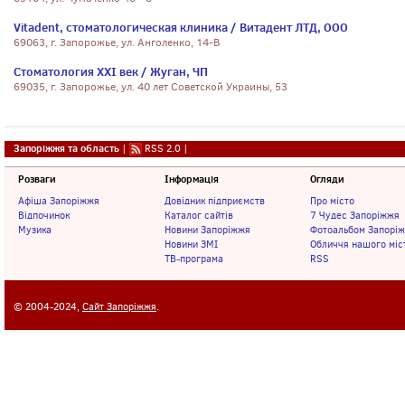
Vitadent, стоматологическая клиника / Витадент ЛТД, ООО
69063, г. Запорожье, ул. Анголенко, 14-В
Стоматология XXI век / Жуган, ЧП
69035, г. Запорожье, ул. 40 лет Советской Украины, 53
Запоріжжя та область
|
RSS 2.0
|
Розваги
Інформація
Огляди
Афіша Запоріжжя
Довідник підприємств
Про місто
Відпочинок
Каталог сайтів
7 Чудес Запоріжжя
Музика
Новини Запоріжжя
Фотоальбом Запорі
Новини ЗМІ
Обличчя нашого міс
ТВ-програма
RSS
© 2004-2024,
Сайт Запоріжжя
.