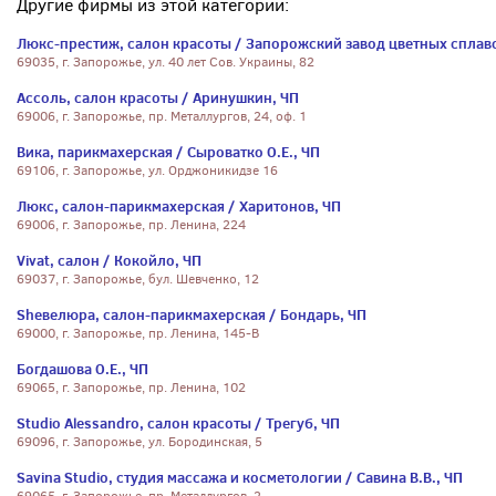
Другие фирмы из этой категории:
Люкс-престиж, салон красоты / Запорожский завод цветных сплав
69035, г. Запорожье, ул. 40 лет Сов. Украины, 82
Ассоль, салон красоты / Аринушкин, ЧП
69006, г. Запорожье, пр. Металлургов, 24, оф. 1
Вика, парикмахерская / Сыроватко О.Е., ЧП
69106, г. Запорожье, ул. Орджоникидзе 16
Люкс, салон-парикмахерская / Харитонов, ЧП
69006, г. Запорожье, пр. Ленина, 224
Vivat, салон / Кокойло, ЧП
69037, г. Запорожье, бул. Шевченко, 12
Sheвелюра, салон-парикмахерская / Бондарь, ЧП
69000, г. Запорожье, пр. Ленина, 145-В
Богдашова О.Е., ЧП
69065, г. Запорожье, пр. Ленина, 102
Studio Alessandro, салон красоты / Трегуб, ЧП
69096, г. Запорожье, ул. Бородинская, 5
Savina Studio, студия массажа и косметологии / Савина В.В., ЧП