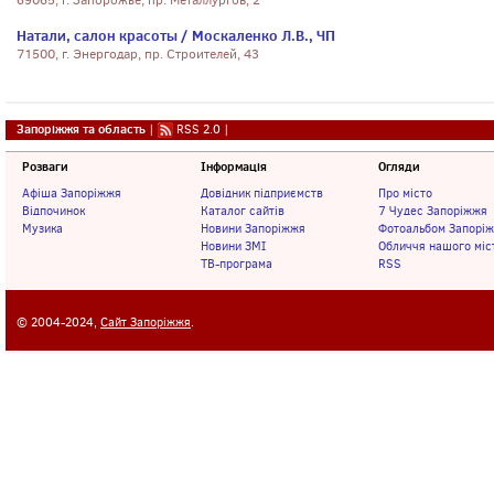
69065, г. Запорожье, пр. Металлургов, 2
Натали, салон красоты / Москаленко Л.В., ЧП
71500, г. Энергодар, пр. Строителей, 43
Запоріжжя та область
|
RSS 2.0
|
Розваги
Інформація
Огляди
Афіша Запоріжжя
Довідник підприємств
Про місто
Відпочинок
Каталог сайтів
7 Чудес Запоріжжя
Музика
Новини Запоріжжя
Фотоальбом Запорі
Новини ЗМІ
Обличчя нашого міс
ТВ-програма
RSS
© 2004-2024,
Сайт Запоріжжя
.